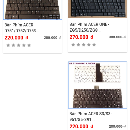
Bàn Phím ACER ONE-
Bàn Phím ACER
ZG5/D250/ZG8…
D751/D752/D753…
270.000
đ
220.000
300.000
đ
đ
280.000
đ
Bàn Phím ACER S3/S3-
951/S5-391….
220.000
đ
280.000
đ