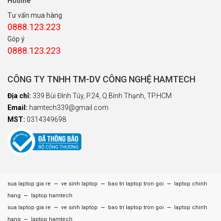
Hotline
Tư vấn mua hàng
0888.123.223
Góp ý
0888.123.223
CÔNG TY TNHH TM-DV CÔNG NGHỆ HAMTECH
Địa chỉ:
339 Bùi Đình Túy, P.24, Q.Bình Thạnh, TP.HCM
Email:
hamtech339@gmail.com
MST:
0314349698
–
–
–
sua laptop gia re
ve sinh laptop
bao tri laptop tron goi
laptop chinh
–
hang
laptop hamtech
–
–
–
sua laptop gia re
ve sinh laptop
bao tri laptop tron goi
laptop chinh
–
hang
laptop hamtech