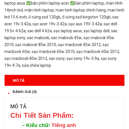
laptop asus
bàn phím laptop acer
bàn phím laptop
,
màn hình
14inch led
,
màn hình laptop
,
man hinh laptop chinh hang
,
man hinh
led 15.6 inch
,
ổ cứng ssd 120gb
,
ổ cứng ssd kingston 120gb
,
sac
acer 19v 3.42a
,
sạc acer 19v-3.42a
,
sạc aus 19V-3.42a
,
sạc dell
19.5v-4.62a
,
sac dell 4.62a
,
sạc laptop asus
,
sạc laptop dell
,
sac
laptop sony
,
sac mabook
,
sac mabook 45w
,
sạc mabook 45w
2010
,
sạc mabook 85w 2010
,
sạc macbook 45w 2012
,
sạc
macbook 60w
,
sạc macbook 60w 2010
,
sạc macbook 60w 2012
,
sạc macbook 85w 2012
,
sac sony
,
sạc sony 19v-3.9a
,
sạc sony
19v-4.7a
,
sửa chữa laptop
MÔ TẢ
ĐÁNH GIÁ (0)
MÔ TẢ
Chi Tiết Sản Phẩm:
–
Kiểu chữ:
Tiếng anh