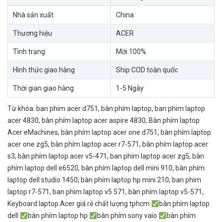
Nhà sản xuất
China
Thương hiệu
ACER
Tình trạng
Mới 100%
Hình thức giao hàng
Ship COD toàn quốc
Thời gian giao hàng
1-5 Ngày
Từ khóa:
ban phim acer d751
,
bàn phím laptop
,
ban phim laptop
acer 4830
,
bàn phím laptop acer aspire 4830
,
Bàn phím laptop
Acer eMachines
,
bàn phím laptop acer one d751
,
bàn phím laptop
acer one zg5
,
bàn phím laptop acer r7-571
,
bàn phím laptop acer
s3
,
bàn phím laptop acer v5-471
,
ban phim laptop acer zg5
,
bàn
phím laptop dell e6520
,
bàn phím laptop dell mini 910
,
bàn phím
laptop dell studio 1450
,
bàn phím laptop hp mini 210
,
ban phim
laptop r7-571
,
ban phim laptop v5 571
,
bàn phím laptop v5-571
,
Keyboard laptop Acer giá rẻ chất lượng tphcm
bàn phím laptop
dell
bàn phím laptop hp
bàn phím sony vaio
bàn phím