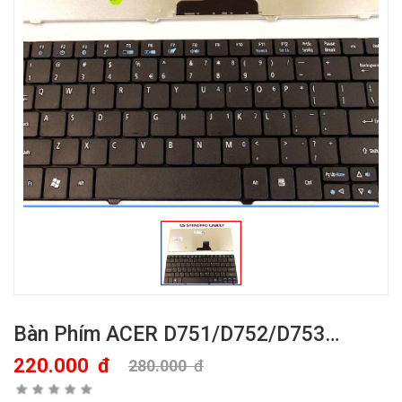
Bàn Phím ACER D751/D752/D753…
220.000
đ
280.000
đ