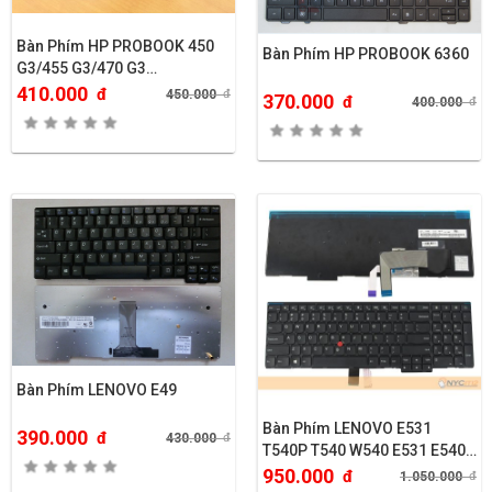
Bàn Phím HP PROBOOK 450
Bàn Phím HP PROBOOK 6360
G3/455 G3/470 G3…
410.000
đ
450.000
đ
370.000
đ
400.000
đ
Bàn Phím LENOVO E49
Bàn Phím LENOVO E531
390.000
đ
430.000
đ
T540P T540 W540 E531 E540
L540
950.000
đ
1.050.000
đ