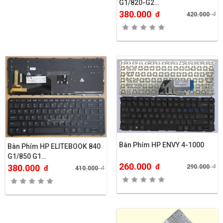
G1/820-G2…
380.000
đ
420.000
đ
Bàn Phím HP ENVY 4-1000
Bàn Phím HP ELITEBOOK 840
G1/850 G1…
260.000
đ
380.000
290.000
đ
đ
410.000
đ