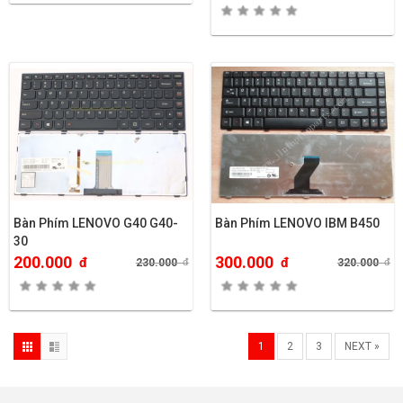
Bàn Phím LENOVO G40 G40-
Bàn Phím LENOVO IBM B450
30
200.000
300.000
đ
đ
230.000
đ
320.000
đ
1
2
3
NEXT »