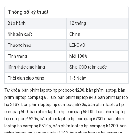
Thông số kỹ thuật
Bảo hành
12 tháng
Nhà sản xuất
China
Thương hiệu
LENOVO
Tình trạng
Mới 100%
Hình thức giao hàng
Ship COD toàn quốc
Thời gian giao hàng
1-5 Ngày
Từ khóa:
bàn phím lapotp hp probook 4230
,
bàn phím laptop
,
bàn
phím laptop compaq 6510b
,
ban phim laptop e40
,
bàn phím laptop
hp 2133
,
bàn phím laptop hp combaq 6530s
,
bàn phím laptop hp
compaq 500
,
ban phim laptop hp compaq 6510b
,
bàn phím laptop
hp compaq 6520s
,
bàn phím laptop hp compaq 6730b
,
bàn phím
laptop hp compaq 8510p
,
bàn phím laptop hp compaq b1200
,
ban
phim laptop hp compaq mini 1103
,
ban phim laptop hp compaq