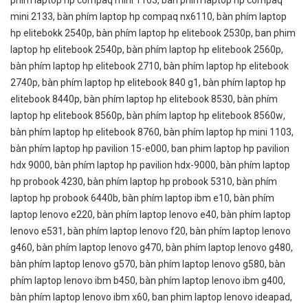
mini 2133
,
bàn phím laptop hp compaq nx6110
,
bàn phím laptop
hp elitebokk 2540p
,
bàn phím laptop hp elitebook 2530p
,
ban phim
laptop hp elitebook 2540p
,
bàn phím laptop hp elitebook 2560p
,
bàn phím laptop hp elitebook 2710
,
bàn phím laptop hp elitebook
2740p
,
bàn phím laptop hp elitebook 840 g1
,
bàn phím laptop hp
elitebook 8440p
,
bàn phím laptop hp elitebook 8530
,
bàn phím
laptop hp elitebook 8560p
,
bàn phím laptop hp elitebook 8560w
,
bàn phím laptop hp elitebook 8760
,
bàn phím laptop hp mini 1103
,
bàn phím laptop hp pavilion 15-e000
,
ban phim laptop hp pavilion
hdx 9000
,
bàn phím laptop hp pavilion hdx-9000
,
bàn phím laptop
hp probook 4230
,
bàn phím laptop hp probook 5310
,
bàn phím
laptop hp probook 6440b
,
bàn phím laptop ibm e10
,
bàn phím
laptop lenovo e220
,
bàn phím laptop lenovo e40
,
bàn phím laptop
lenovo e531
,
bàn phím laptop lenovo f20
,
bàn phím laptop lenovo
g460
,
bàn phím laptop lenovo g470
,
bàn phím laptop lenovo g480
,
bàn phím laptop lenovo g570
,
bàn phím laptop lenovo g580
,
bàn
phím laptop lenovo ibm b450
,
bàn phím laptop lenovo ibm g400
,
bàn phím laptop lenovo ibm x60
,
ban phim laptop lenovo ideapad
,