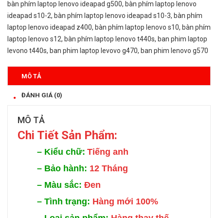
bàn phím laptop lenovo ideapad g500
,
bàn phím laptop lenovo
ideapad s10-2
,
bàn phím laptop lenovo ideapad s10-3
,
bàn phím
laptop lenovo ideapad z400
,
bàn phím laptop lenovo s10
,
bàn phím
laptop lenovo s12
,
bàn phím laptop lenovo t440s
,
ban phim laptop
levono t440s
,
ban phim laptop levovo g470
,
ban phim lenovo g570
MÔ TẢ
ĐÁNH GIÁ (0)
MÔ TẢ
Chi Tiế
t Sản Phẩm:
–
Kiểu chữ:
Tiếng anh
–
Bảo hành:
12 Tháng
–
Màu sắc:
Đen
–
Tình trạng:
Hàng mới 100%
–
Loại sản phẩm:
Hàng thay thế