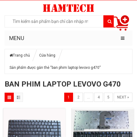
MENU
Trang chủ
Cửa hàng
Sản phẩm được gắn thẻ “ban phim laptop levovo g470”
BAN PHIM LAPTOP LEVOVO G470
1
2
…
4
5
NEXT »