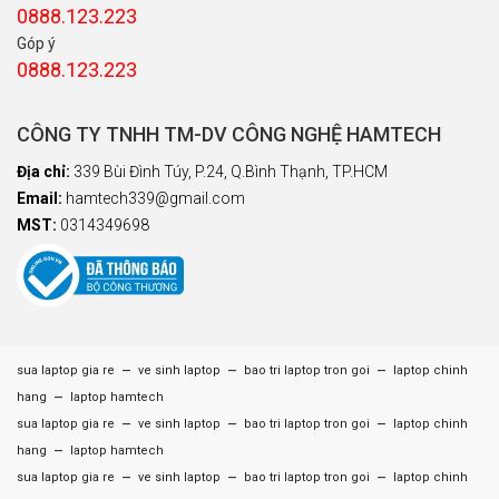
0888.123.223
Góp ý
0888.123.223
CÔNG TY TNHH TM-DV CÔNG NGHỆ HAMTECH
Địa chỉ:
339 Bùi Đình Túy, P.24, Q.Bình Thạnh, TP.HCM
Email:
hamtech339@gmail.com
MST:
0314349698
–
–
–
sua laptop gia re
ve sinh laptop
bao tri laptop tron goi
laptop chinh
–
hang
laptop hamtech
–
–
–
sua laptop gia re
ve sinh laptop
bao tri laptop tron goi
laptop chinh
–
hang
laptop hamtech
–
–
–
sua laptop gia re
ve sinh laptop
bao tri laptop tron goi
laptop chinh