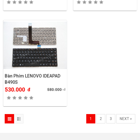
Bàn Phím LENOVO IDEAPAD
B490S
530.000
đ
580.000
đ
1
2
3
NEXT »