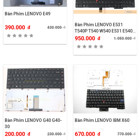
Bàn Phím LENOVO E49
Bàn Phím LENOVO E531
390.000
đ
430.000
đ
T540P T540 W540 E531 E540
L540
950.000
đ
1.050.000
đ
Bàn Phím LENOVO G40 G40-
Bàn Phím LENOVO IBM X60
30
200.000
670.000
đ
đ
230.000
đ
770.000
đ