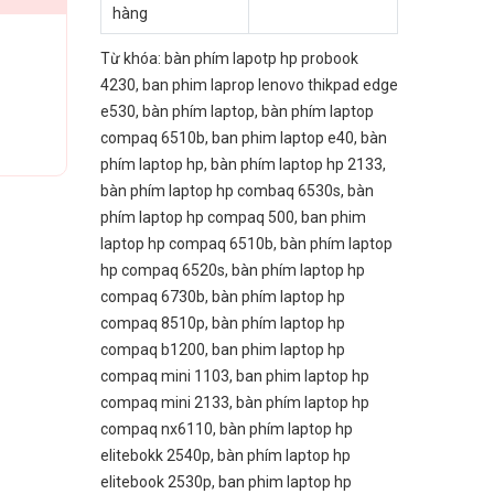
hàng
Từ khóa:
bàn phím lapotp hp probook
4230
,
ban phim laprop lenovo thikpad edge
e530
,
bàn phím laptop
,
bàn phím laptop
compaq 6510b
,
ban phim laptop e40
,
bàn
phím laptop hp
,
bàn phím laptop hp 2133
,
bàn phím laptop hp combaq 6530s
,
bàn
phím laptop hp compaq 500
,
ban phim
laptop hp compaq 6510b
,
bàn phím laptop
hp compaq 6520s
,
bàn phím laptop hp
compaq 6730b
,
bàn phím laptop hp
compaq 8510p
,
bàn phím laptop hp
compaq b1200
,
ban phim laptop hp
compaq mini 1103
,
ban phim laptop hp
compaq mini 2133
,
bàn phím laptop hp
compaq nx6110
,
bàn phím laptop hp
elitebokk 2540p
,
bàn phím laptop hp
elitebook 2530p
,
ban phim laptop hp