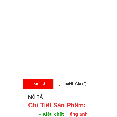
ĐÁNH GIÁ (0)
MÔ TẢ
MÔ TẢ
Chi Tiế
t Sản Phẩm:
–
Kiểu chữ:
Tiếng anh