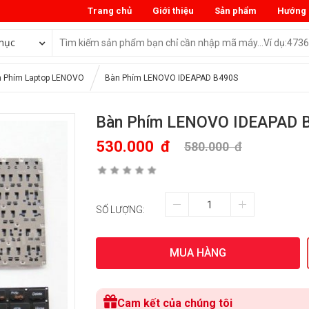
Trang chủ
Giới thiệu
Sản phẩm
Hướng 
mục
 Phím Laptop LENOVO
Bàn Phím LENOVO IDEAPAD B490S
Bàn Phím LENOVO IDEAPAD 
530.000
đ
580.000
đ
SỐ LƯỢNG:
MUA HÀNG
Cam kết của chúng tôi