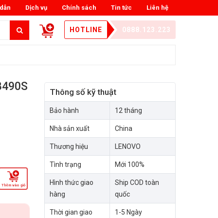
dẫn
Dịch vụ
Chính sách
Tin tức
Liên hệ
HOTLINE
0888.123.223
B490S
Thông số kỹ thuật
Bảo hành
12 tháng
Nhà sản xuất
China
Thương hiệu
LENOVO
Tình trạng
Mới 100%
Hình thức giao
Ship COD toàn
Thêm vào giỏ
hàng
quốc
Thời gian giao
1-5 Ngày