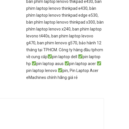
bàn phím laptop lenovo thikpad e430
,
ban
phim laptop lenovo thinkpad e430
,
bàn
phím laptop lenovo thinkpad edge e530
,
bàn phím laptop lenovo thinkpad x300
,
bàn
phím laptop lenovo x240
,
ban phim laptop
levono t440s
,
ban phim laptop levovo
g470
,
ban phim lenovo g570
,
bảo hành 12
tháng tại TPHCM. Công ty hàng đầu tphcm
về cung cấp
pin laptop dell
pin laptop
hp
pin laptop asus
pin laptop acer
pin laptop lenovo
pin
,
​Pin Laptop Acer
eMachines​ chính hãng giá rẻ