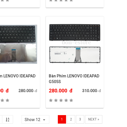
ím LENOVO IDEAPAD
Bàn Phím LENOVO IDEAPAD
G505S
00
đ
280.000
đ
280.000
đ
310.000
đ
Show 12
1
2
3
NEXT »