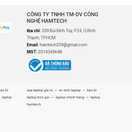
CÔNG TY TNHH TM-DV CÔNG
NGHỆ HAMTECH
Địa chỉ:
339 Bùi Đình Túy, P.24, Q.Bình
Thạnh, TP.HCM
Email:
hamtech339@gmail.com
MST:
0314349698
–
–
ao tri
sua laptop gia re
ve sinh laptop
bao tri
–
–
–
laptop
laptop tron goi
laptop chinh hang
laptop
hamtech