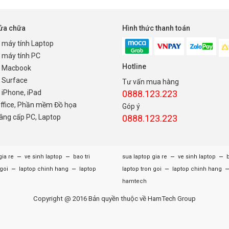
sửa chữa
Hình thức thanh toán
 máy tính Laptop
 máy tính PC
Hotline
 Macbook
 Surface
Tư vấn mua hàng
iPhone, iPad
0888.123.223
Office, Phần mềm Đồ họa
Góp ý
nâng cấp PC, Laptop
0888.123.223
–
–
–
–
gia re
ve sinh laptop
bao tri
sua laptop gia re
ve sinh laptop
b
–
–
–
 goi
laptop chinh hang
laptop
laptop tron goi
laptop chinh hang
hamtech
Copyright @ 2016 Bản quyền thuộc về HamTech Group