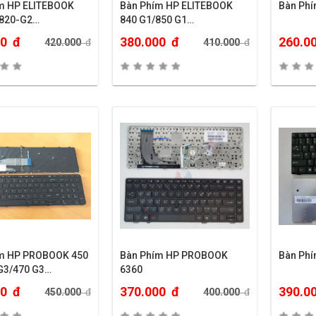
m HP ELITEBOOK
Bàn Phím HP ELITEBOOK
Bàn Phí
/820-G2…
840 G1/850 G1…
00
đ
380.000
đ
260.0
420.000
đ
410.000
đ
m HP PROBOOK 450
Bàn Phím HP PROBOOK
Bàn Ph
G3/470 G3…
6360
00
đ
370.000
đ
390.0
450.000
đ
400.000
đ