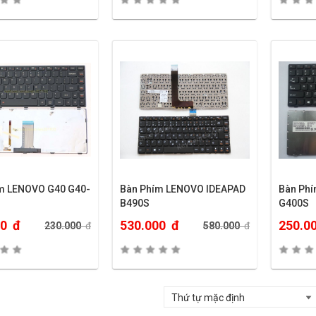
m LENOVO G40 G40-
Bàn Phím LENOVO IDEAPAD
Bàn Ph
B490S
G400S
00
đ
530.000
đ
250.0
230.000
đ
580.000
đ