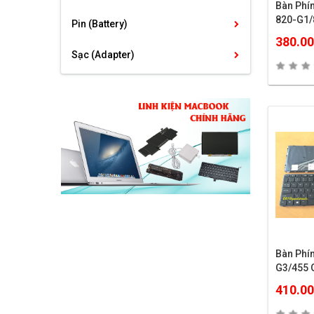
Bàn Phí
820-G1
Pin (Battery)
380.0
Sạc (Adapter)
Bàn Phí
G3/455 
410.0