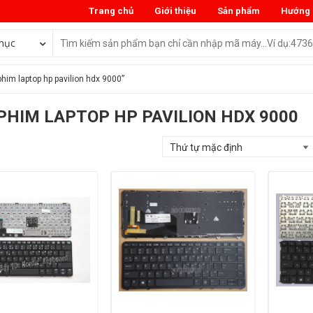
Trang chủ
Giới thiệu
Sản phẩm
Hướng 
mục
him laptop hp pavilion hdx 9000”
PHIM LAPTOP HP PAVILION HDX 9000