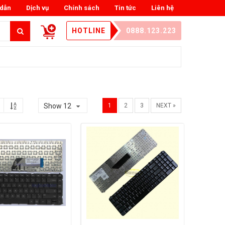
dẫn
Dịch vụ
Chính sách
Tin tức
Liên hệ
HOTLINE
0888.123.223
Show 12
1
2
3
NEXT »