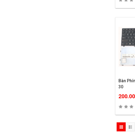
Bàn Phí
30
200.0