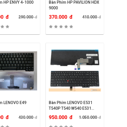
m HP ENVY 4-1000
Bàn Phím HP PAVILION HDX
9000
00
đ
370.000
đ
290.000
đ
410.000
đ
ím LENOVO E49
Bàn Phím LENOVO E531
T540P T540 W540 E531
E540 L540
00
đ
950.000
đ
430.000
đ
1.050.000
đ