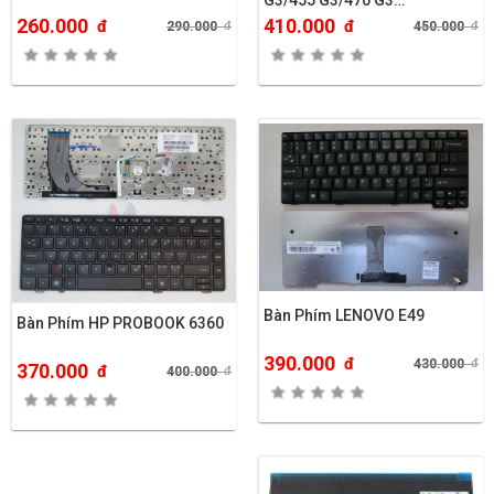
G3/455 G3/470 G3…
260.000
410.000
đ
đ
290.000
đ
450.000
đ
Bàn Phím LENOVO E49
Bàn Phím HP PROBOOK 6360
390.000
đ
430.000
đ
370.000
đ
400.000
đ