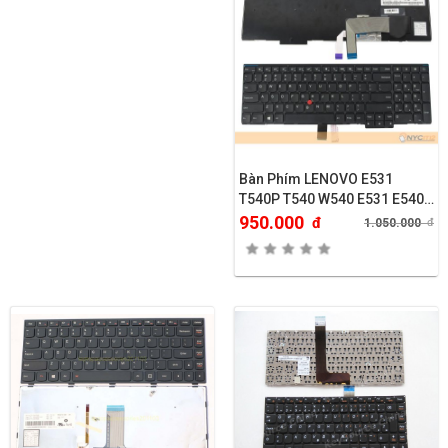
Bàn Phím LENOVO E531
T540P T540 W540 E531 E540
L540
950.000
đ
1.050.000
đ