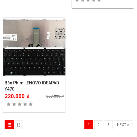
Bàn Phím LENOVO IDEAPAD
Y470
320.000
đ
350.000
đ
1
2
3
NEXT »