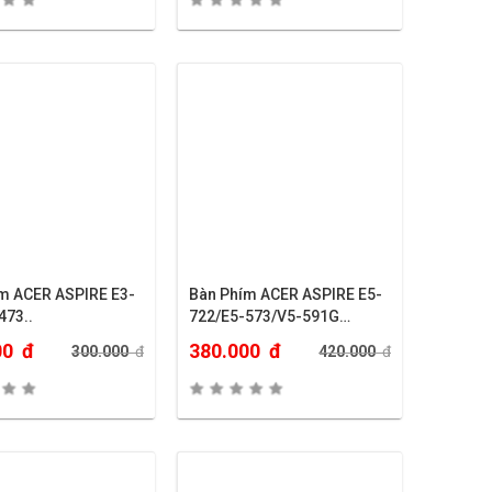
m ACER ASPIRE E3-
Bàn Phím ACER ASPIRE E5-
473..
722/E5-573/V5-591G…
00
đ
380.000
đ
300.000
đ
420.000
đ