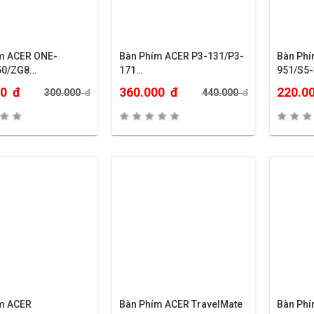
m ACER ONE-
Bàn Phím ACER P3-131/P3-
Bàn Phí
50/ZG8…
171…
951/S5-
00
đ
360.000
đ
220.0
300.000
đ
440.000
đ
m ACER
Bàn Phím ACER TravelMate
Bàn Ph