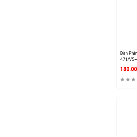
Bàn Phí
471/V5-
481…
180.0