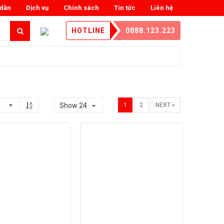
dẫn
Dịch vụ
Chính sách
Tin tức
Liên hệ
HOTLINE
0888.123.223
Show 24
1
2
NEXT »