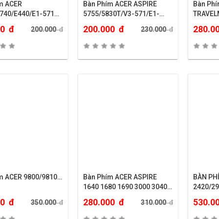
ER
Bàn Phím ACER ASPIRE
Bàn Phím A
740/E440/E1-571…
5755/5830T/V3-571/E1-
TRAVEL
570…
2300/23
00
đ
200.000
đ
280.0
200.000
đ
230.000
đ
m ACER 9800/9810…
Bàn Phím ACER ASPIRE
BÀN PH
1640 1680 1690 3000 3040
2420/2
3050 3500 3620 3680 3684
6252..
00
đ
280.000
đ
530.0
350.000
đ
310.000
đ
3660 5570 5570Z 5580 5590
5560 5560G 5600 5600U