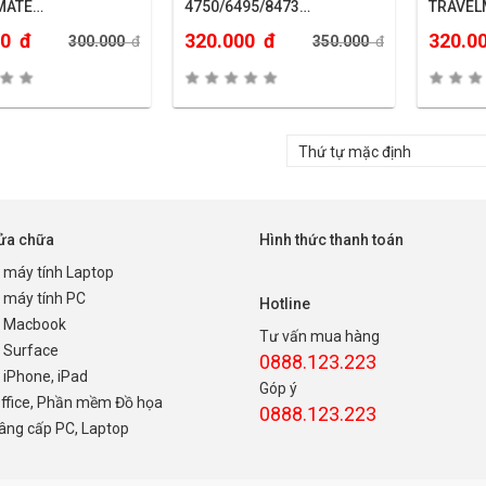
MATE
4750/6495/8473…
TRAVEL
20/32402430/2470….
5760/5
00
đ
320.000
đ
320.0
300.000
đ
350.000
đ
sửa chữa
Hình thức thanh toán
 máy tính Laptop
 máy tính PC
Hotline
 Macbook
Tư vấn mua hàng
 Surface
0888.123.223
iPhone, iPad
Góp ý
Office, Phần mềm Đồ họa
0888.123.223
nâng cấp PC, Laptop