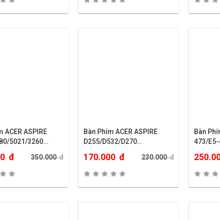
5670
m ACER ASPIRE
Bàn Phím ACER ASPIRE
Bàn Phí
80/5021/3260…
D255/D532/D270…
473/E5-
00
đ
170.000
đ
250.0
350.000
đ
230.000
đ