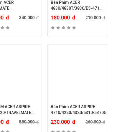
CER
Bàn Phím ACER
MATE
4830/4830T/3830/E5-471…
10/2410/2420….
00
đ
180.000
đ
340.000
đ
210.000
đ
ÍM ACER ASPIRE
Bàn Phím ACER ASPIRE
920/TRAVELMATE
4710/4220/4320/5310/5370G…
00
đ
230.000
đ
580.000
đ
260.000
đ