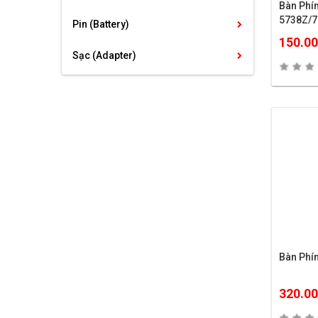
Bàn Phím AC
5738Z/7
Pin (Battery)
150.0
Sạc (Adapter)
Bàn Phí
320.0