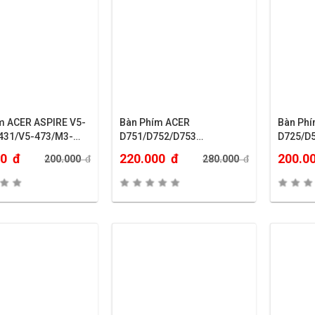
m ACER ASPIRE V5-
Bàn Phím ACER
Bàn Ph
431/V5-473/M3-
D751/D752/D753…
D725/D
4332/47
00
đ
220.000
đ
200.0
200.000
đ
280.000
đ