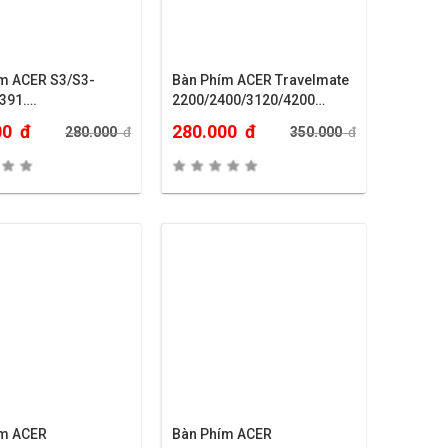
m ACER S3/S3-
Bàn Phím ACER Travelmate
391….
2200/2400/3120/4200…
00
đ
280.000
đ
280.000
đ
350.000
đ
ím ACER
Bàn Phím ACER