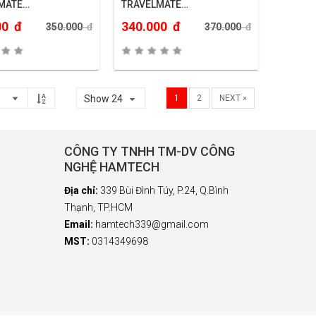
MATE
TRAVELMATE
760Z/5760G…
6593/6410/6592G/6452…
00
đ
340.000
đ
350.000
đ
370.000
đ
Show 24
1
2
NEXT »
CÔNG TY TNHH TM-DV CÔNG
NGHỆ HAMTECH
Địa chỉ:
339 Bùi Đình Túy, P.24, Q.Bình
Thạnh, TP.HCM
Email:
hamtech339@gmail.com
MST:
0314349698