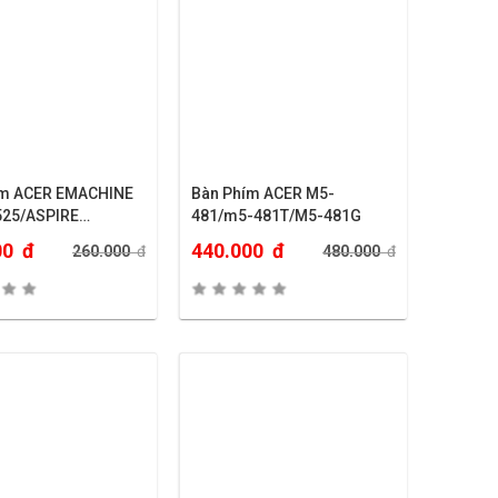
ím ACER EMACHINE
Bàn Phím ACER M5-
525/ASPIRE
481/m5-481T/M5-481G
32..
00
đ
440.000
đ
260.000
đ
480.000
đ